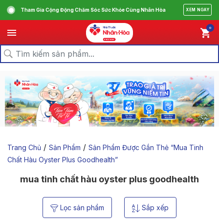
Tham Gia Cộng Động Chăm Sóc Sức Khỏe Cùng Nhân Hòa
XEM NGAY
0
/
/
Trang Chủ
Sản Phẩm
Sản Phẩm Được Gắn Thẻ “mua Tinh
Chất Hàu Oyster Plus Goodhealth”
mua tinh chất hàu oyster plus goodhealth
Lọc sản phẩm
Sắp xếp