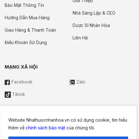
Giới Thiệu
Bảo Mật Thông Tin
Nhà Sáng Lập & CEO
Hướng Dẫn Mua Hàng
Dược Sĩ Nhân Hòa
Giao Hàng & Thanh Toán
Liên Hệ
Điều Khoản Sử Dụng
MẠNG XÃ HỘI
Facebook
Zalo
Tiktok
Website Nhathuocnhanhoa.vn có sử dụng cookie, tìm hiểu
Thông tin trên website này chỉ mang tính chất nội bộ tham khảo;
thêm về
chính sách bảo mật
của chúng tôi.
không được xem là tư vấn y khoa và không nhằm mục đích