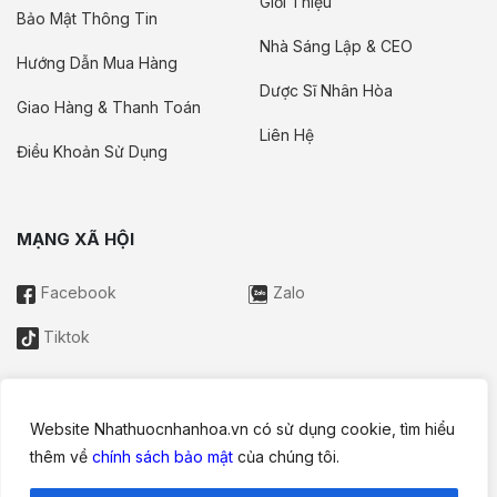
Giới Thiệu
Bảo Mật Thông Tin
Nhà Sáng Lập & CEO
Hướng Dẫn Mua Hàng
Dược Sĩ Nhân Hòa
Giao Hàng & Thanh Toán
Liên Hệ
Điều Khoản Sử Dụng
MẠNG XÃ HỘI
Facebook
Zalo
Tiktok
Website Nhathuocnhanhoa.vn có sử dụng cookie, tìm hiểu
Thông tin trên website này chỉ mang tính chất nội bộ tham khảo;
thêm về
chính sách bảo mật
của chúng tôi.
không được xem là tư vấn y khoa và không nhằm mục đích