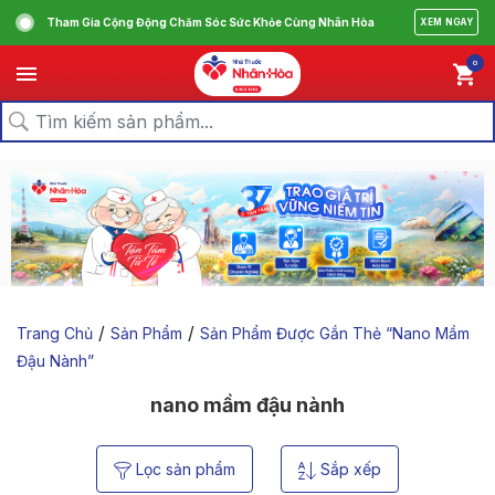
Tham Gia Cộng Động Chăm Sóc Sức Khỏe Cùng Nhân Hòa
XEM NGAY
0
/
/
Trang Chủ
Sản Phẩm
Sản Phẩm Được Gắn Thẻ “nano Mầm
Đậu Nành”
nano mầm đậu nành
Lọc sản phẩm
Sắp xếp