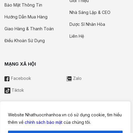
Giới Thiệu
Bảo Mật Thông Tin
Nhà Sáng Lập & CEO
Hướng Dẫn Mua Hàng
Dược Sĩ Nhân Hòa
Giao Hàng & Thanh Toán
Liên Hệ
Điều Khoản Sử Dụng
MẠNG XÃ HỘI
Facebook
Zalo
Tiktok
Website Nhathuocnhanhoa.vn có sử dụng cookie, tìm hiểu
Thông tin trên website này chỉ mang tính chất nội bộ tham khảo;
thêm về
chính sách bảo mật
của chúng tôi.
không được xem là tư vấn y khoa và không nhằm mục đích