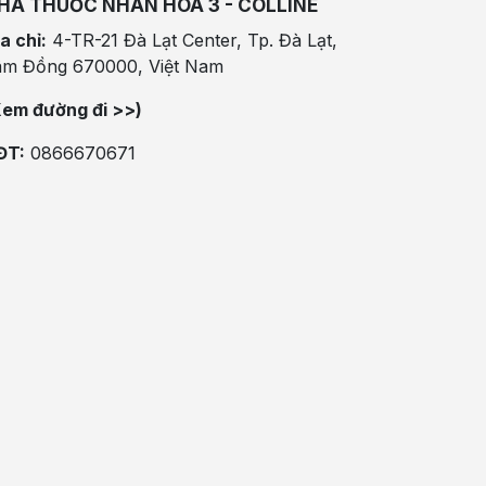
HÀ THUỐC NHÂN HÒA 3 - COLLINE
a chỉ:
4-TR-21 Đà Lạt Center, Tp. Đà Lạt,
âm Đồng 670000, Việt Nam
Xem đường đi >>)
ĐT:
0866670671