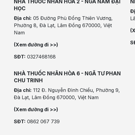
NHÀ THUỐC NHÂN HÒA 2 - NGÃ NĂM ĐẠI
N
HỌC
Đị
Địa chỉ:
05 Đường Phù Đổng Thiên Vương,
L
Phường 8, Đà Lạt, Lâm Đồng 670000, Việt
(
Nam
S
(Xem đường đi >>)
SĐT:
0327468168
NHÀ THUỐC NHÂN HÒA 6 - NGÃ TƯ PHAN
CHU TRINH
Địa chỉ:
112 Đ. Nguyễn Đình Chiểu, Phường 9,
Đà Lạt, Lâm Đồng 670000, Việt Nam
(Xem đường đi >>)
SĐT:
0862 067 739