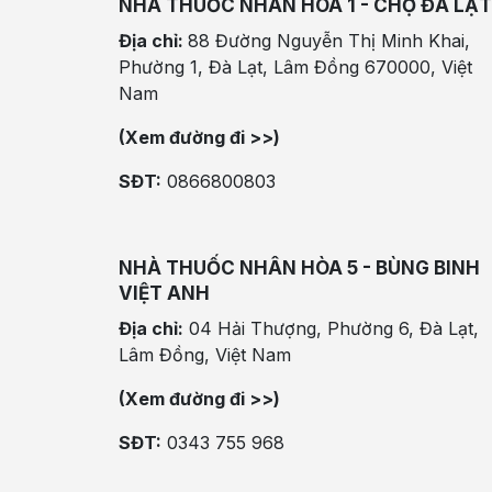
NHÀ THUỐC NHÂN HÒA 1 - CHỢ ĐÀ LẠT
Địa chỉ:
88 Đường Nguyễn Thị Minh Khai,
Phường 1, Đà Lạt, Lâm Đồng 670000, Việt
Nam
(Xem đường đi >>)
SĐT:
0866800803
NHÀ THUỐC NHÂN HÒA 5 - BÙNG BINH
VIỆT ANH
Địa chỉ:
04 Hải Thượng, Phường 6, Đà Lạt,
Lâm Đồng, Việt Nam
(Xem đường đi >>)
SĐT:
0343 755 968