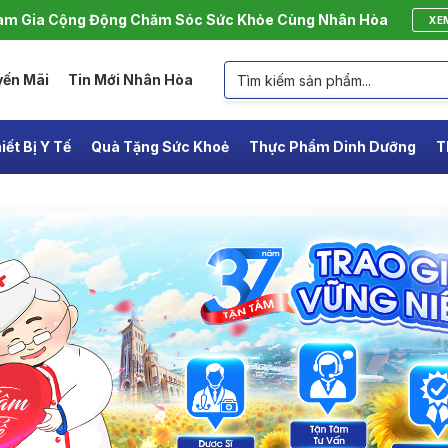
m Gia Cộng Động Chăm Sóc Sức Khỏe Cùng Nhân Hòa
XE
yến Mãi
Tin Mới Nhân Hòa
iết Bị Y Tế
Quà Tặng Sức Khoẻ
Thực Phẩm Dinh Dưỡng
T