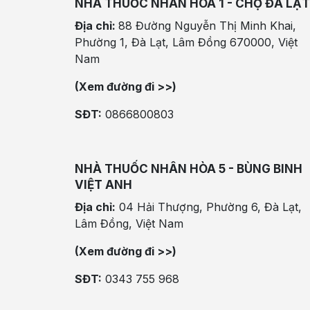
NHÀ THUỐC NHÂN HÒA 1 - CHỢ ĐÀ LẠT
Địa chỉ:
88 Đường Nguyễn Thị Minh Khai,
Phường 1, Đà Lạt, Lâm Đồng 670000, Việt
Nam
(Xem đường đi >>)
SĐT:
0866800803
NHÀ THUỐC NHÂN HÒA 5 - BÙNG BINH
VIỆT ANH
Địa chỉ:
04 Hải Thượng, Phường 6, Đà Lạt,
Lâm Đồng, Việt Nam
(Xem đường đi >>)
SĐT:
0343 755 968