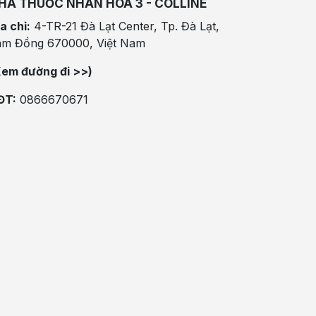
HÀ THUỐC NHÂN HÒA 3 - COLLINE
a chỉ:
4-TR-21 Đà Lạt Center, Tp. Đà Lạt,
âm Đồng 670000, Việt Nam
Xem đường đi >>)
ĐT:
0866670671