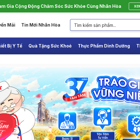
m Gia Cộng Động Chăm Sóc Sức Khỏe Cùng Nhân Hòa
XE
yến Mãi
Tin Mới Nhân Hòa
iết Bị Y Tế
Quà Tặng Sức Khoẻ
Thực Phẩm Dinh Dưỡng
T