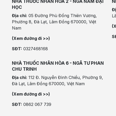
NHÀ THUỐC NHÂN HÒA 2 - NGÃ NĂM ĐẠI
N
HỌC
Đị
Địa chỉ:
05 Đường Phù Đổng Thiên Vương,
L
Phường 8, Đà Lạt, Lâm Đồng 670000, Việt
(
Nam
S
(Xem đường đi >>)
SĐT:
0327468168
NHÀ THUỐC NHÂN HÒA 6 - NGÃ TƯ PHAN
CHU TRINH
Địa chỉ:
112 Đ. Nguyễn Đình Chiểu, Phường 9,
Đà Lạt, Lâm Đồng 670000, Việt Nam
(Xem đường đi >>)
SĐT:
0862 067 739