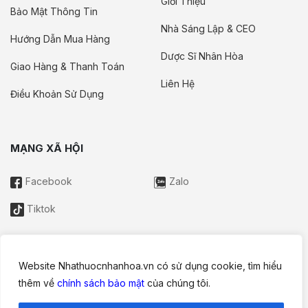
Giới Thiệu
Bảo Mật Thông Tin
Nhà Sáng Lập & CEO
Hướng Dẫn Mua Hàng
Dược Sĩ Nhân Hòa
Giao Hàng & Thanh Toán
Liên Hệ
Điều Khoản Sử Dụng
MẠNG XÃ HỘI
Facebook
Zalo
Tiktok
Website Nhathuocnhanhoa.vn có sử dụng cookie, tìm hiểu
Thông tin trên website này chỉ mang tính chất nội bộ tham khảo;
thêm về
chính sách bảo mật
của chúng tôi.
không được xem là tư vấn y khoa và không nhằm mục đích