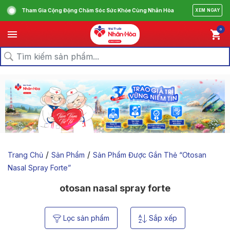
Tham Gia Cộng Động Chăm Sóc Sức Khỏe Cùng Nhân Hòa
XEM NGAY
0
/
/
Trang Chủ
Sản Phẩm
Sản Phẩm Được Gắn Thẻ “otosan
Nasal Spray Forte”
otosan nasal spray forte
Lọc sản phẩm
Sắp xếp