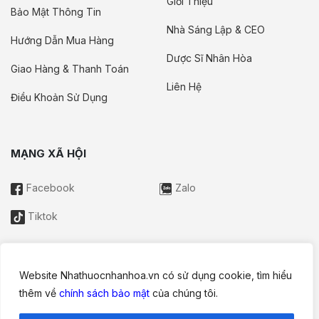
Giới Thiệu
Bảo Mật Thông Tin
Nhà Sáng Lập & CEO
Hướng Dẫn Mua Hàng
Dược Sĩ Nhân Hòa
Giao Hàng & Thanh Toán
Liên Hệ
Điều Khoản Sử Dụng
MẠNG XÃ HỘI
Facebook
Zalo
Tiktok
Website Nhathuocnhanhoa.vn có sử dụng cookie, tìm hiểu
Thông tin trên website này chỉ mang tính chất nội bộ tham khảo;
thêm về
chính sách bảo mật
của chúng tôi.
không được xem là tư vấn y khoa và không nhằm mục đích