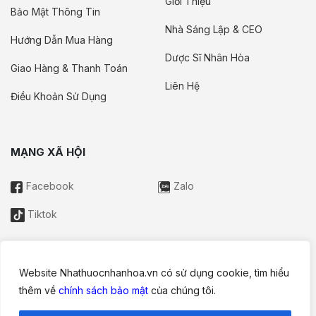
Giới Thiệu
Bảo Mật Thông Tin
Nhà Sáng Lập & CEO
Hướng Dẫn Mua Hàng
Dược Sĩ Nhân Hòa
Giao Hàng & Thanh Toán
Liên Hệ
Điều Khoản Sử Dụng
MẠNG XÃ HỘI
Facebook
Zalo
Tiktok
Website Nhathuocnhanhoa.vn có sử dụng cookie, tìm hiểu
Thông tin trên website này chỉ mang tính chất nội bộ tham khảo;
thêm về
chính sách bảo mật
của chúng tôi.
không được xem là tư vấn y khoa và không nhằm mục đích