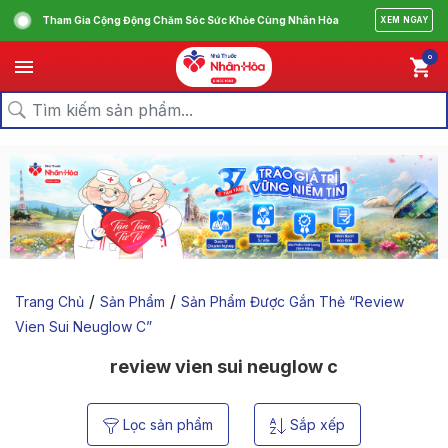
Tham Gia Cộng Động Chăm Sóc Sức Khỏe Cùng Nhân Hòa
XEM NGAY
0
/
/
Trang Chủ
Sản Phẩm
Sản Phẩm Được Gắn Thẻ “review
Vien Sui Neuglow C”
review vien sui neuglow c
Lọc sản phẩm
Sắp xếp