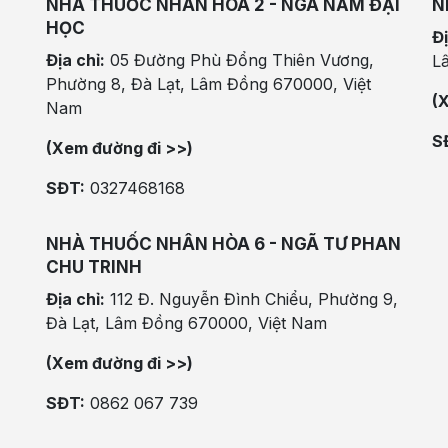
NHÀ THUỐC NHÂN HÒA 2 - NGÃ NĂM ĐẠI
N
HỌC
Đị
Địa chỉ:
05 Đường Phù Đổng Thiên Vương,
L
Phường 8, Đà Lạt, Lâm Đồng 670000, Việt
(
Nam
S
(Xem đường đi >>)
SĐT:
0327468168
NHÀ THUỐC NHÂN HÒA 6 - NGÃ TƯ PHAN
CHU TRINH
Địa chỉ:
112 Đ. Nguyễn Đình Chiểu, Phường 9,
Đà Lạt, Lâm Đồng 670000, Việt Nam
(Xem đường đi >>)
SĐT:
0862 067 739