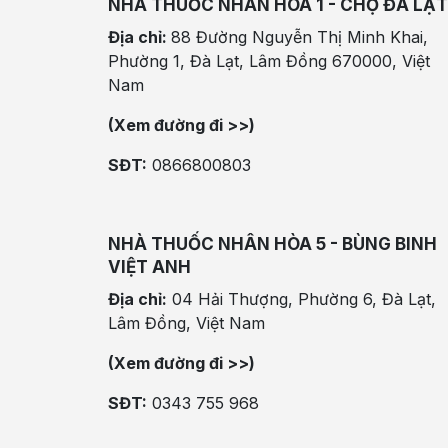
NHÀ THUỐC NHÂN HÒA 1 - CHỢ ĐÀ LẠT
Địa chỉ:
88 Đường Nguyễn Thị Minh Khai,
Phường 1, Đà Lạt, Lâm Đồng 670000, Việt
Nam
(Xem đường đi >>)
SĐT:
0866800803
NHÀ THUỐC NHÂN HÒA 5 - BÙNG BINH
VIỆT ANH
Địa chỉ:
04 Hải Thượng, Phường 6, Đà Lạt,
Lâm Đồng, Việt Nam
(Xem đường đi >>)
SĐT:
0343 755 968