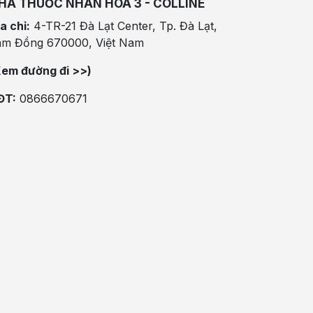
HÀ THUỐC NHÂN HÒA 3 - COLLINE
a chỉ:
4-TR-21 Đà Lạt Center, Tp. Đà Lạt,
âm Đồng 670000, Việt Nam
Xem đường đi >>)
ĐT:
0866670671