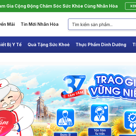
m Gia Cộng Động Chăm Sóc Sức Khỏe Cùng Nhân Hòa
XE
yến Mãi
Tin Mới Nhân Hòa
iết Bị Y Tế
Quà Tặng Sức Khoẻ
Thực Phẩm Dinh Dưỡng
T