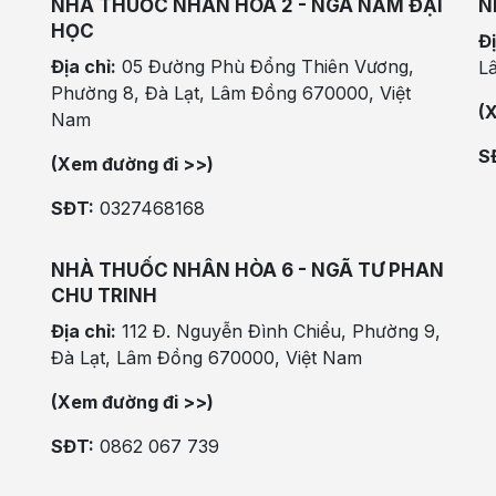
NHÀ THUỐC NHÂN HÒA 2 - NGÃ NĂM ĐẠI
N
HỌC
Đị
Địa chỉ:
05 Đường Phù Đổng Thiên Vương,
L
Phường 8, Đà Lạt, Lâm Đồng 670000, Việt
(
Nam
S
(Xem đường đi >>)
SĐT:
0327468168
NHÀ THUỐC NHÂN HÒA 6 - NGÃ TƯ PHAN
CHU TRINH
Địa chỉ:
112 Đ. Nguyễn Đình Chiểu, Phường 9,
Đà Lạt, Lâm Đồng 670000, Việt Nam
(Xem đường đi >>)
SĐT:
0862 067 739