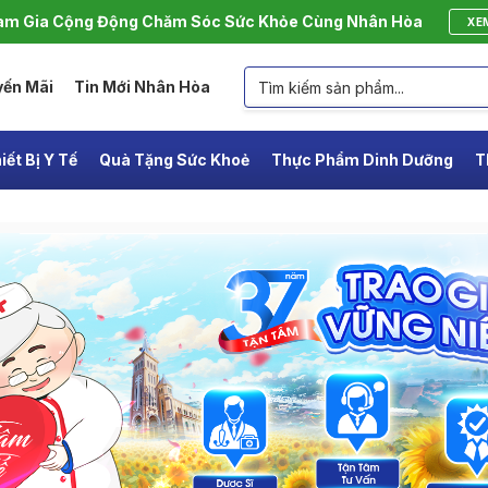
m Gia Cộng Động Chăm Sóc Sức Khỏe Cùng Nhân Hòa
XE
yến Mãi
Tin Mới Nhân Hòa
iết Bị Y Tế
Quà Tặng Sức Khoẻ
Thực Phẩm Dinh Dưỡng
T