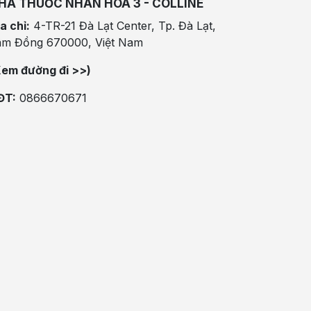
HÀ THUỐC NHÂN HÒA 3 - COLLINE
a chỉ:
4-TR-21 Đà Lạt Center, Tp. Đà Lạt,
âm Đồng 670000, Việt Nam
Xem đường đi >>)
ĐT:
0866670671