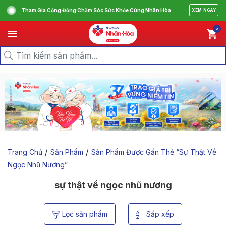
Tham Gia Cộng Động Chăm Sóc Sức Khỏe Cùng Nhân Hòa
XEM NGAY
0
/
/
Trang Chủ
Sản Phẩm
Sản Phẩm Được Gắn Thẻ “sự Thật Về
Ngọc Nhũ Nương”
sự thật về ngọc nhũ nương
Lọc sản phẩm
Sắp xếp