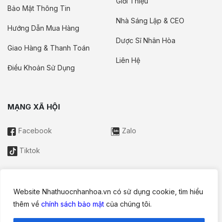
Giới Thiệu
Bảo Mật Thông Tin
Nhà Sáng Lập & CEO
Hướng Dẫn Mua Hàng
Dược Sĩ Nhân Hòa
Giao Hàng & Thanh Toán
Liên Hệ
Điều Khoản Sử Dụng
MẠNG XÃ HỘI
Facebook
Zalo
Tiktok
Website Nhathuocnhanhoa.vn có sử dụng cookie, tìm hiểu
Thông tin trên website này chỉ mang tính chất nội bộ tham khảo;
thêm về
chính sách bảo mật
của chúng tôi.
không được xem là tư vấn y khoa và không nhằm mục đích