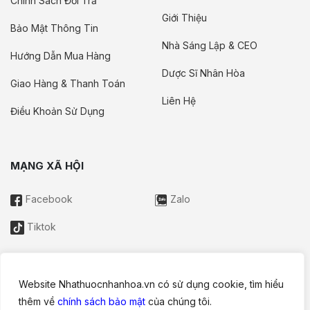
Chính Sách Đổi Trả
Giới Thiệu
Bảo Mật Thông Tin
Nhà Sáng Lập & CEO
Hướng Dẫn Mua Hàng
Dược Sĩ Nhân Hòa
Giao Hàng & Thanh Toán
Liên Hệ
Điều Khoản Sử Dụng
MẠNG XÃ HỘI
Facebook
Zalo
Tiktok
Website Nhathuocnhanhoa.vn có sử dụng cookie, tìm hiểu
Thông tin trên website này chỉ mang tính chất nội bộ tham khảo;
thêm về
chính sách bảo mật
của chúng tôi.