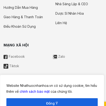
Nhà Sáng Lập & CEO
Hướng Dẫn Mua Hàng
Dược Sĩ Nhân Hòa
Giao Hàng & Thanh Toán
Liên Hệ
Điều Khoản Sử Dụng
MẠNG XÃ HỘI
Facebook
Zalo
Tiktok
Website Nhathuocnhanhoa.vn có sử dụng cookie, tìm hiểu
Thông tin trên website này chỉ mang tính chất nội bộ tham khảo;
thêm về
chính sách bảo mật
của chúng tôi.
không được xem là tư vấn y khoa và không nhằm mục đích
thay thế cho tư vấn, chẩn đoán hoặc điều trị từ nhân viên y tế.
Đồng Ý