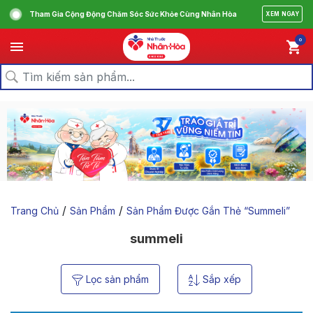
Tham Gia Cộng Động Chăm Sóc Sức Khỏe Cùng Nhân Hòa
XEM NGAY
0
/
/
Trang Chủ
Sản Phẩm
Sản Phẩm Được Gắn Thẻ “summeli”
summeli
Lọc sản phẩm
Sắp xếp