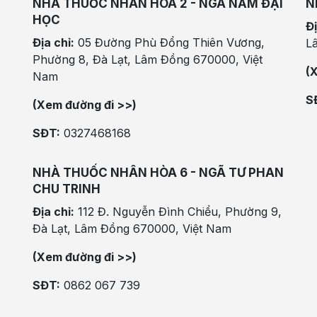
NHÀ THUỐC NHÂN HÒA 2 - NGÃ NĂM ĐẠI
N
HỌC
Đị
Địa chỉ:
05 Đường Phù Đổng Thiên Vương,
L
Phường 8, Đà Lạt, Lâm Đồng 670000, Việt
(
Nam
S
(Xem đường đi >>)
SĐT:
0327468168
NHÀ THUỐC NHÂN HÒA 6 - NGÃ TƯ PHAN
CHU TRINH
Địa chỉ:
112 Đ. Nguyễn Đình Chiểu, Phường 9,
Đà Lạt, Lâm Đồng 670000, Việt Nam
(Xem đường đi >>)
SĐT:
0862 067 739