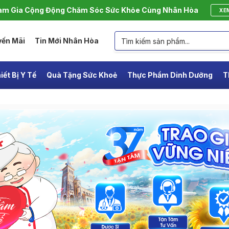
m Gia Cộng Động Chăm Sóc Sức Khỏe Cùng Nhân Hòa
XE
yến Mãi
Tin Mới Nhân Hòa
iết Bị Y Tế
Quà Tặng Sức Khoẻ
Thực Phẩm Dinh Dưỡng
T