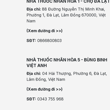
NHÀ THUỐC NHÂN HÒA 1 - CHỢ ĐÀ LẠT
Địa chỉ:
88 Đường Nguyễn Thị Minh Khai,
Phường 1, Đà Lạt, Lâm Đồng 670000, Việt
Nam
(Xem đường đi >>)
SĐT:
0866800803
NHÀ THUỐC NHÂN HÒA 5 - BÙNG BINH
VIỆT ANH
Địa chỉ:
04 Hải Thượng, Phường 6, Đà Lạt,
Lâm Đồng, Việt Nam
(Xem đường đi >>)
SĐT:
0343 755 968