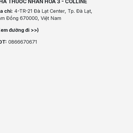
HÀ THUỐC NHÂN HÒA 3 - COLLINE
a chỉ:
4-TR-21 Đà Lạt Center, Tp. Đà Lạt,
âm Đồng 670000, Việt Nam
Xem đường đi >>)
ĐT:
0866670671