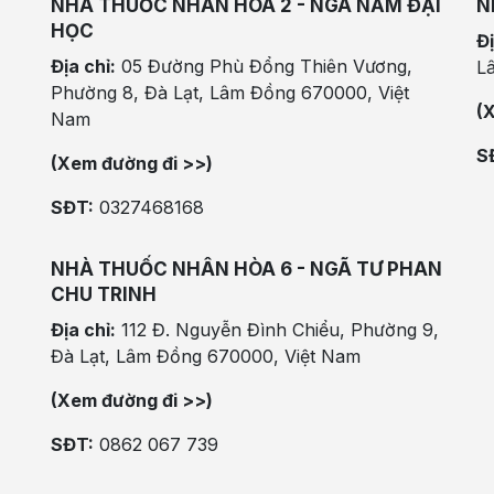
NHÀ THUỐC NHÂN HÒA 2 - NGÃ NĂM ĐẠI
N
HỌC
Đị
Địa chỉ:
05 Đường Phù Đổng Thiên Vương,
L
Phường 8, Đà Lạt, Lâm Đồng 670000, Việt
(
Nam
S
(Xem đường đi >>)
SĐT:
0327468168
NHÀ THUỐC NHÂN HÒA 6 - NGÃ TƯ PHAN
CHU TRINH
Địa chỉ:
112 Đ. Nguyễn Đình Chiểu, Phường 9,
Đà Lạt, Lâm Đồng 670000, Việt Nam
(Xem đường đi >>)
SĐT:
0862 067 739