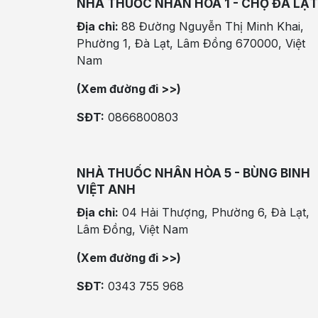
NHÀ THUỐC NHÂN HÒA 1 - CHỢ ĐÀ LẠT
Địa chỉ:
88 Đường Nguyễn Thị Minh Khai,
Phường 1, Đà Lạt, Lâm Đồng 670000, Việt
Nam
(Xem đường đi >>)
SĐT:
0866800803
NHÀ THUỐC NHÂN HÒA 5 - BÙNG BINH
VIỆT ANH
Địa chỉ:
04 Hải Thượng, Phường 6, Đà Lạt,
Lâm Đồng, Việt Nam
(Xem đường đi >>)
SĐT:
0343 755 968