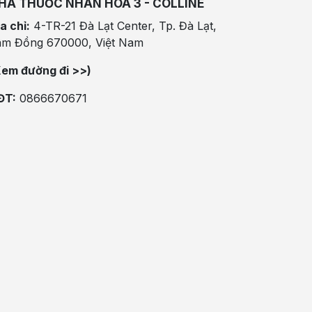
HÀ THUỐC NHÂN HÒA 3 - COLLINE
a chỉ:
4-TR-21 Đà Lạt Center, Tp. Đà Lạt,
âm Đồng 670000, Việt Nam
Xem đường đi >>)
ĐT:
0866670671