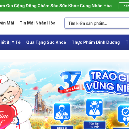
m Gia Cộng Động Chăm Sóc Sức Khỏe Cùng Nhân Hòa
XE
yến Mãi
Tin Mới Nhân Hòa
iết Bị Y Tế
Quà Tặng Sức Khoẻ
Thực Phẩm Dinh Dưỡng
T