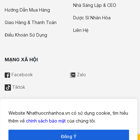
Nhà Sáng Lập & CEO
Hướng Dẫn Mua Hàng
Dược Sĩ Nhân Hòa
Giao Hàng & Thanh Toán
Liên Hệ
Điều Khoản Sử Dụng
MẠNG XÃ HỘI
Facebook
Zalo
Tiktok
Website Nhathuocnhanhoa.vn có sử dụng cookie, tìm hiểu
Thông tin trên website này chỉ mang tính chất nội bộ tham khảo;
thêm về
chính sách bảo mật
của chúng tôi.
không được xem là tư vấn y khoa và không nhằm mục đích
thay thế cho tư vấn, chẩn đoán hoặc điều trị từ nhân viên y tế.
Đồng Ý