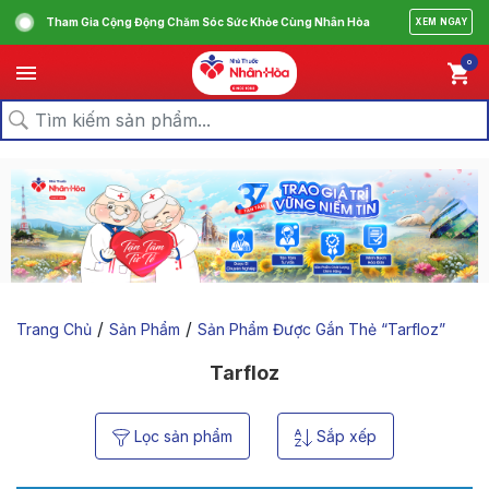
Tham Gia Cộng Động Chăm Sóc Sức Khỏe Cùng Nhân Hòa
XEM NGAY
0
/
/
Trang Chủ
Sản Phẩm
Sản Phẩm Được Gắn Thẻ “tarfloz”
Tarfloz
Lọc sản phẩm
Sắp xếp