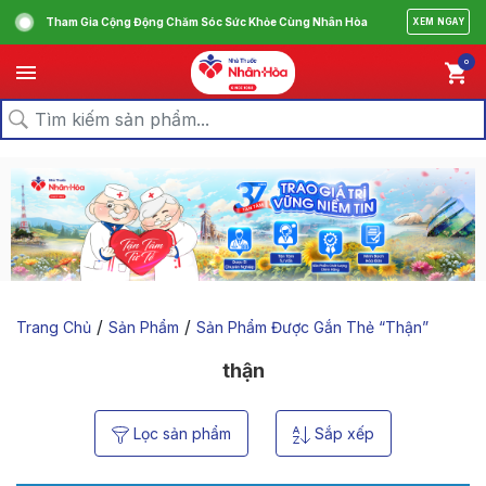
Tham Gia Cộng Động Chăm Sóc Sức Khỏe Cùng Nhân Hòa
XEM NGAY
0
/
/
Trang Chủ
Sản Phẩm
Sản Phẩm Được Gắn Thẻ “thận”
thận
Lọc sản phẩm
Sắp xếp