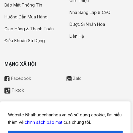
Giới Thiệu
Bảo Mật Thông Tin
Nhà Sáng Lập & CEO
Hướng Dẫn Mua Hàng
Dược Sĩ Nhân Hòa
Giao Hàng & Thanh Toán
Liên Hệ
Điều Khoản Sử Dụng
MẠNG XÃ HỘI
Facebook
Zalo
Tiktok
Website Nhathuocnhanhoa.vn có sử dụng cookie, tìm hiểu
Thông tin trên website này chỉ mang tính chất nội bộ tham khảo;
thêm về
chính sách bảo mật
của chúng tôi.
không được xem là tư vấn y khoa và không nhằm mục đích