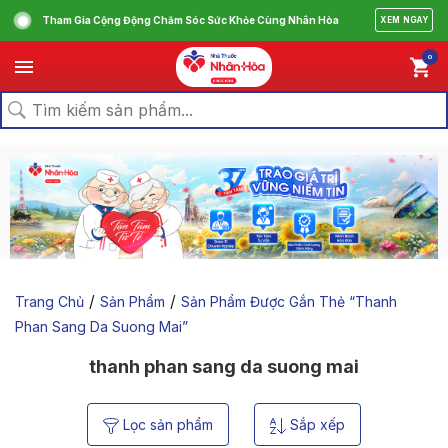
Tham Gia Cộng Động Chăm Sóc Sức Khỏe Cùng Nhân Hòa
XEM NGAY
0
/
/
Trang Chủ
Sản Phẩm
Sản Phẩm Được Gắn Thẻ “thanh
Phan Sang Da Suong Mai”
thanh phan sang da suong mai
Lọc sản phẩm
Sắp xếp