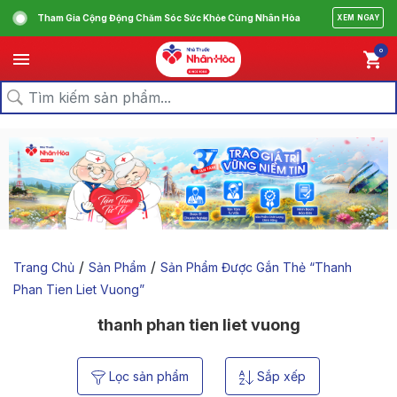
Tham Gia Cộng Động Chăm Sóc Sức Khỏe Cùng Nhân Hòa
XEM NGAY
0
/
/
Trang Chủ
Sản Phẩm
Sản Phẩm Được Gắn Thẻ “thanh
Phan Tien Liet Vuong”
thanh phan tien liet vuong
Lọc sản phẩm
Sắp xếp