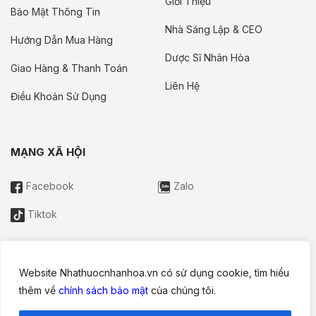
Giới Thiệu
Bảo Mật Thông Tin
Nhà Sáng Lập & CEO
Hướng Dẫn Mua Hàng
Dược Sĩ Nhân Hòa
Giao Hàng & Thanh Toán
Liên Hệ
Điều Khoản Sử Dụng
MẠNG XÃ HỘI
Facebook
Zalo
Tiktok
Website Nhathuocnhanhoa.vn có sử dụng cookie, tìm hiểu
Thông tin trên website này chỉ mang tính chất nội bộ tham khảo;
thêm về
chính sách bảo mật
của chúng tôi.
không được xem là tư vấn y khoa và không nhằm mục đích