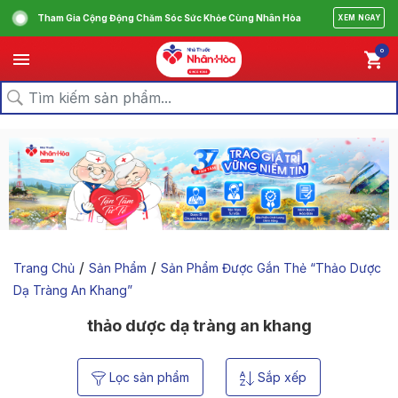
Tham Gia Cộng Động Chăm Sóc Sức Khỏe Cùng Nhân Hòa
XEM NGAY
0
/
/
Trang Chủ
Sản Phẩm
Sản Phẩm Được Gắn Thẻ “thảo Dược
Dạ Tràng An Khang”
thảo dược dạ tràng an khang
Lọc sản phẩm
Sắp xếp