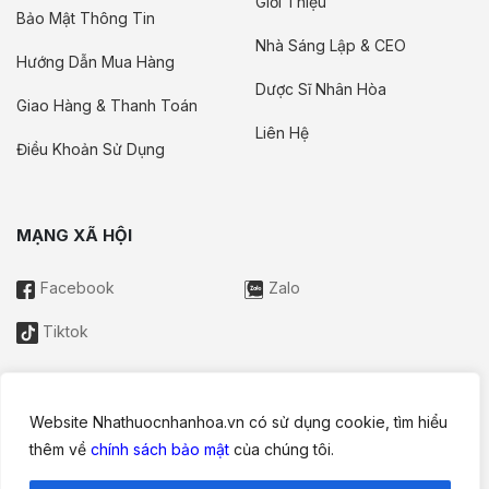
Giới Thiệu
Bảo Mật Thông Tin
Nhà Sáng Lập & CEO
Hướng Dẫn Mua Hàng
Dược Sĩ Nhân Hòa
Giao Hàng & Thanh Toán
Liên Hệ
Điều Khoản Sử Dụng
MẠNG XÃ HỘI
Facebook
Zalo
Tiktok
Website Nhathuocnhanhoa.vn có sử dụng cookie, tìm hiểu
Thông tin trên website này chỉ mang tính chất nội bộ tham khảo;
thêm về
chính sách bảo mật
của chúng tôi.
không được xem là tư vấn y khoa và không nhằm mục đích