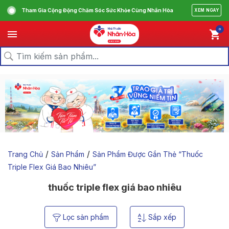
Tham Gia Cộng Động Chăm Sóc Sức Khỏe Cùng Nhân Hòa
XEM NGAY
0
/
/
Trang Chủ
Sản Phẩm
Sản Phẩm Được Gắn Thẻ “thuốc
Triple Flex Giá Bao Nhiêu”
thuốc triple flex giá bao nhiêu
Lọc sản phẩm
Sắp xếp