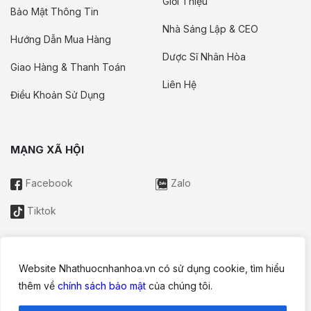
Giới Thiệu
Bảo Mật Thông Tin
Nhà Sáng Lập & CEO
Hướng Dẫn Mua Hàng
Dược Sĩ Nhân Hòa
Giao Hàng & Thanh Toán
Liên Hệ
Điều Khoản Sử Dụng
MẠNG XÃ HỘI
Facebook
Zalo
Tiktok
Website Nhathuocnhanhoa.vn có sử dụng cookie, tìm hiểu
Thông tin trên website này chỉ mang tính chất nội bộ tham khảo;
thêm về
chính sách bảo mật
của chúng tôi.
không được xem là tư vấn y khoa và không nhằm mục đích