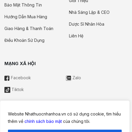
Giới Thiệu
Bảo Mật Thông Tin
Nhà Sáng Lập & CEO
Hướng Dẫn Mua Hàng
Dược Sĩ Nhân Hòa
Giao Hàng & Thanh Toán
Liên Hệ
Điều Khoản Sử Dụng
MẠNG XÃ HỘI
Facebook
Zalo
Tiktok
Website Nhathuocnhanhoa.vn có sử dụng cookie, tìm hiểu
Thông tin trên website này chỉ mang tính chất nội bộ tham khảo;
thêm về
chính sách bảo mật
của chúng tôi.
không được xem là tư vấn y khoa và không nhằm mục đích