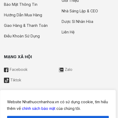
Giới Thiệu
Bảo Mật Thông Tin
Nhà Sáng Lập & CEO
Hướng Dẫn Mua Hàng
Dược Sĩ Nhân Hòa
Giao Hàng & Thanh Toán
Liên Hệ
Điều Khoản Sử Dụng
MẠNG XÃ HỘI
Facebook
Zalo
Tiktok
Website Nhathuocnhanhoa.vn có sử dụng cookie, tìm hiểu
Thông tin trên website này chỉ mang tính chất nội bộ tham khảo;
thêm về
chính sách bảo mật
của chúng tôi.
không được xem là tư vấn y khoa và không nhằm mục đích