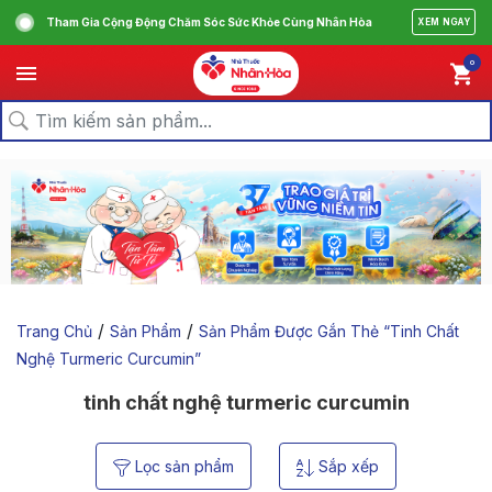
Tham Gia Cộng Động Chăm Sóc Sức Khỏe Cùng Nhân Hòa
XEM NGAY
0
/
/
Trang Chủ
Sản Phẩm
Sản Phẩm Được Gắn Thẻ “tinh Chất
Nghệ Turmeric Curcumin”
tinh chất nghệ turmeric curcumin
Lọc sản phẩm
Sắp xếp