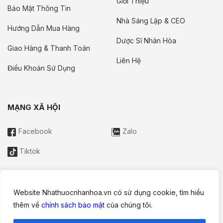
Giới Thiệu
Bảo Mật Thông Tin
Nhà Sáng Lập & CEO
Hướng Dẫn Mua Hàng
Dược Sĩ Nhân Hòa
Giao Hàng & Thanh Toán
Liên Hệ
Điều Khoản Sử Dụng
MẠNG XÃ HỘI
Facebook
Zalo
Tiktok
Website Nhathuocnhanhoa.vn có sử dụng cookie, tìm hiểu
Thông tin trên website này chỉ mang tính chất nội bộ tham khảo;
thêm về
chính sách bảo mật
của chúng tôi.
không được xem là tư vấn y khoa và không nhằm mục đích