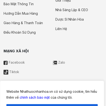
Giới Thiệu
Bảo Mật Thông Tin
Nhà Sáng Lập & CEO
Hướng Dẫn Mua Hàng
Dược Sĩ Nhân Hòa
Giao Hàng & Thanh Toán
Liên Hệ
Điều Khoản Sử Dụng
MẠNG XÃ HỘI
Facebook
Zalo
Tiktok
Website Nhathuocnhanhoa.vn có sử dụng cookie, tìm hiểu
Thông tin trên website này chỉ mang tính chất nội bộ tham khảo;
thêm về
chính sách bảo mật
của chúng tôi.
không được xem là tư vấn y khoa và không nhằm mục đích