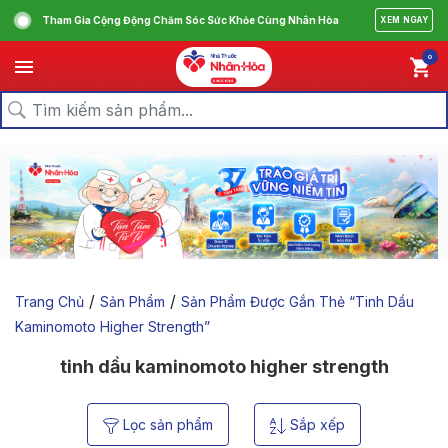
Tham Gia Cộng Động Chăm Sóc Sức Khỏe Cùng Nhân Hòa
XEM NGAY
0
/
/
Trang Chủ
Sản Phẩm
Sản Phẩm Được Gắn Thẻ “tinh Dầu
Kaminomoto Higher Strength”
tinh dầu kaminomoto higher strength
Lọc sản phẩm
Sắp xếp