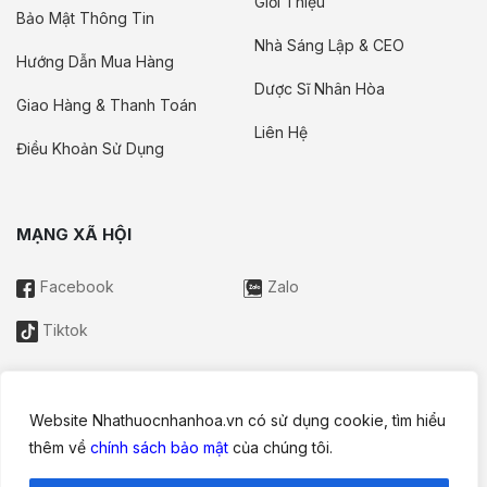
Giới Thiệu
Bảo Mật Thông Tin
Nhà Sáng Lập & CEO
Hướng Dẫn Mua Hàng
Dược Sĩ Nhân Hòa
Giao Hàng & Thanh Toán
Liên Hệ
Điều Khoản Sử Dụng
MẠNG XÃ HỘI
Facebook
Zalo
Tiktok
Website Nhathuocnhanhoa.vn có sử dụng cookie, tìm hiểu
Thông tin trên website này chỉ mang tính chất nội bộ tham khảo;
thêm về
chính sách bảo mật
của chúng tôi.
không được xem là tư vấn y khoa và không nhằm mục đích