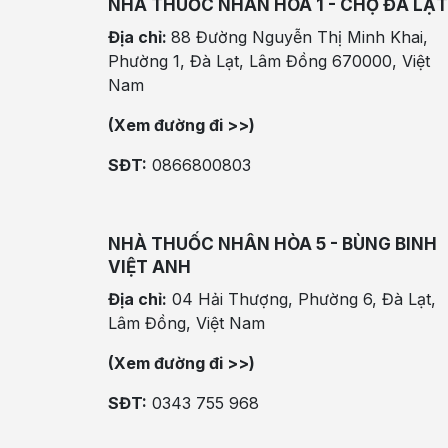
NHÀ THUỐC NHÂN HÒA 1 - CHỢ ĐÀ LẠT
Địa chỉ:
88 Đường Nguyễn Thị Minh Khai,
Phường 1, Đà Lạt, Lâm Đồng 670000, Việt
Nam
(Xem đường đi >>)
SĐT:
0866800803
NHÀ THUỐC NHÂN HÒA 5 - BÙNG BINH
VIỆT ANH
Địa chỉ:
04 Hải Thượng, Phường 6, Đà Lạt,
Lâm Đồng, Việt Nam
(Xem đường đi >>)
SĐT:
0343 755 968