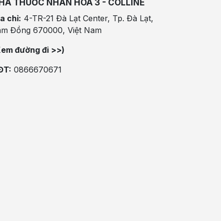
HÀ THUỐC NHÂN HÒA 3 - COLLINE
a chỉ:
4-TR-21 Đà Lạt Center, Tp. Đà Lạt,
âm Đồng 670000, Việt Nam
Xem đường đi >>)
ĐT:
0866670671