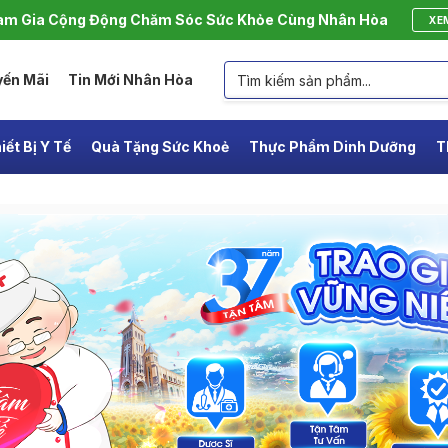
m Gia Cộng Động Chăm Sóc Sức Khỏe Cùng Nhân Hòa
XE
yến Mãi
Tin Mới Nhân Hòa
iết Bị Y Tế
Quà Tặng Sức Khoẻ
Thực Phẩm Dinh Dưỡng
T