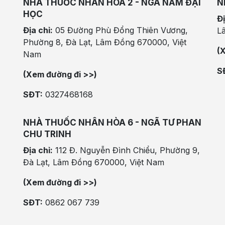
NHÀ THUỐC NHÂN HÒA 2 - NGÃ NĂM ĐẠI
N
HỌC
Đị
Địa chỉ:
05 Đường Phù Đổng Thiên Vương,
L
Phường 8, Đà Lạt, Lâm Đồng 670000, Việt
(
Nam
S
(Xem đường đi >>)
SĐT:
0327468168
NHÀ THUỐC NHÂN HÒA 6 - NGÃ TƯ PHAN
CHU TRINH
Địa chỉ:
112 Đ. Nguyễn Đình Chiểu, Phường 9,
Đà Lạt, Lâm Đồng 670000, Việt Nam
(Xem đường đi >>)
SĐT:
0862 067 739