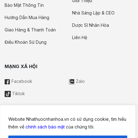
Giới Thiệu
Bảo Mật Thông Tin
Nhà Sáng Lập & CEO
Hướng Dẫn Mua Hàng
Dược Sĩ Nhân Hòa
Giao Hàng & Thanh Toán
Liên Hệ
Điều Khoản Sử Dụng
MẠNG XÃ HỘI
Facebook
Zalo
Tiktok
Website Nhathuocnhanhoa.vn có sử dụng cookie, tìm hiểu
Thông tin trên website này chỉ mang tính chất nội bộ tham khảo;
thêm về
chính sách bảo mật
của chúng tôi.
không được xem là tư vấn y khoa và không nhằm mục đích