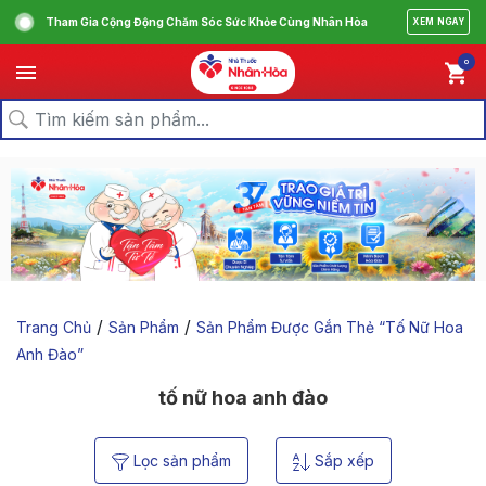
Tham Gia Cộng Động Chăm Sóc Sức Khỏe Cùng Nhân Hòa
XEM NGAY
0
/
/
Trang Chủ
Sản Phẩm
Sản Phẩm Được Gắn Thẻ “tố Nữ Hoa
Anh Đào”
tố nữ hoa anh đào
Lọc sản phẩm
Sắp xếp