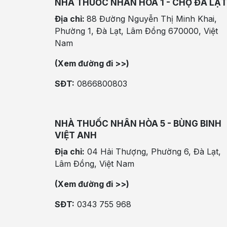
NHÀ THUỐC NHÂN HÒA 1 - CHỢ ĐÀ LẠT
Địa chỉ:
88 Đường Nguyễn Thị Minh Khai,
Phường 1, Đà Lạt, Lâm Đồng 670000, Việt
Nam
(Xem đường đi >>)
SĐT:
0866800803
NHÀ THUỐC NHÂN HÒA 5 - BÙNG BINH
VIỆT ANH
Địa chỉ:
04 Hải Thượng, Phường 6, Đà Lạt,
Lâm Đồng, Việt Nam
(Xem đường đi >>)
SĐT:
0343 755 968