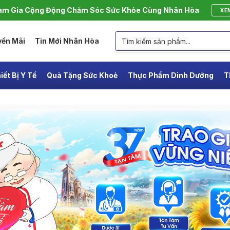
m Gia Cộng Động Chăm Sóc Sức Khỏe Cùng Nhân Hòa
XE
yến Mãi
Tin Mới Nhân Hòa
iết Bị Y Tế
Quà Tặng Sức Khoẻ
Thực Phẩm Dinh Dưỡng
T