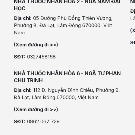
NHÀ THUỐC NHÂN HÒA 2 - NGÃ NĂM ĐẠI
N
HỌC
Đị
Địa chỉ:
05 Đường Phù Đổng Thiên Vương,
L
Phường 8, Đà Lạt, Lâm Đồng 670000, Việt
(
Nam
S
(Xem đường đi >>)
SĐT:
0327468168
NHÀ THUỐC NHÂN HÒA 6 - NGÃ TƯ PHAN
CHU TRINH
Địa chỉ:
112 Đ. Nguyễn Đình Chiểu, Phường 9,
Đà Lạt, Lâm Đồng 670000, Việt Nam
(Xem đường đi >>)
SĐT:
0862 067 739