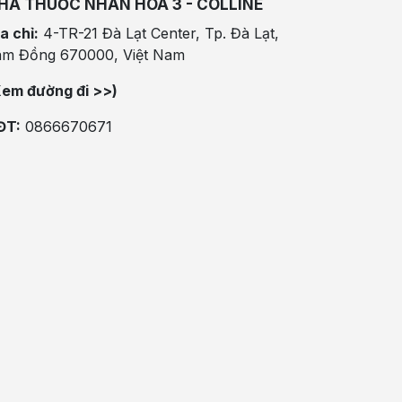
HÀ THUỐC NHÂN HÒA 3 - COLLINE
a chỉ:
4-TR-21 Đà Lạt Center, Tp. Đà Lạt,
âm Đồng 670000, Việt Nam
Xem đường đi >>)
ĐT:
0866670671