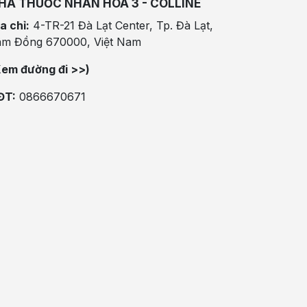
HÀ THUỐC NHÂN HÒA 3 - COLLINE
a chỉ:
4-TR-21 Đà Lạt Center, Tp. Đà Lạt,
âm Đồng 670000, Việt Nam
Xem đường đi >>)
ĐT:
0866670671