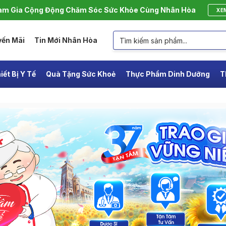
m Gia Cộng Động Chăm Sóc Sức Khỏe Cùng Nhân Hòa
XE
yến Mãi
Tin Mới Nhân Hòa
iết Bị Y Tế
Quà Tặng Sức Khoẻ
Thực Phẩm Dinh Dưỡng
T