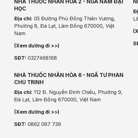
NHÀ THUỐC NHÂN HÒA 2 - NGÃ NĂM ĐẠI
N
HỌC
Đị
Địa chỉ:
05 Đường Phù Đổng Thiên Vương,
L
Phường 8, Đà Lạt, Lâm Đồng 670000, Việt
(
Nam
S
(Xem đường đi >>)
SĐT:
0327468168
NHÀ THUỐC NHÂN HÒA 6 - NGÃ TƯ PHAN
CHU TRINH
Địa chỉ:
112 Đ. Nguyễn Đình Chiểu, Phường 9,
Đà Lạt, Lâm Đồng 670000, Việt Nam
(Xem đường đi >>)
SĐT:
0862 067 739