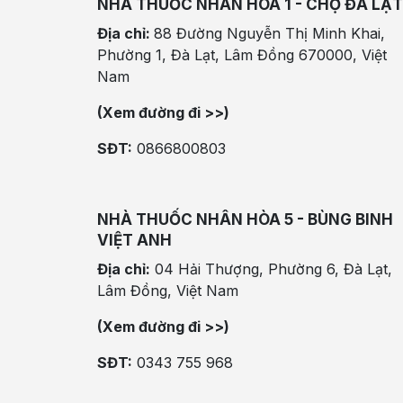
NHÀ THUỐC NHÂN HÒA 1 - CHỢ ĐÀ LẠT
Địa chỉ:
88 Đường Nguyễn Thị Minh Khai,
Phường 1, Đà Lạt, Lâm Đồng 670000, Việt
Nam
(Xem đường đi >>)
SĐT:
0866800803
NHÀ THUỐC NHÂN HÒA 5 - BÙNG BINH
VIỆT ANH
Địa chỉ:
04 Hải Thượng, Phường 6, Đà Lạt,
Lâm Đồng, Việt Nam
(Xem đường đi >>)
SĐT:
0343 755 968