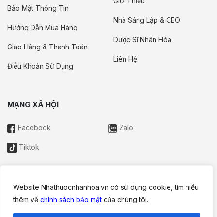
Giới Thiệu
Bảo Mật Thông Tin
Nhà Sáng Lập & CEO
Hướng Dẫn Mua Hàng
Dược Sĩ Nhân Hòa
Giao Hàng & Thanh Toán
Liên Hệ
Điều Khoản Sử Dụng
MẠNG XÃ HỘI
Facebook
Zalo
Tiktok
Website Nhathuocnhanhoa.vn có sử dụng cookie, tìm hiểu
Thông tin trên website này chỉ mang tính chất nội bộ tham khảo;
thêm về
chính sách bảo mật
của chúng tôi.
không được xem là tư vấn y khoa và không nhằm mục đích