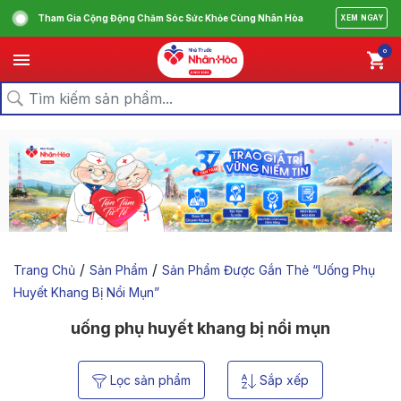
Tham Gia Cộng Động Chăm Sóc Sức Khỏe Cùng Nhân Hòa
XEM NGAY
0
/
/
Trang Chủ
Sản Phẩm
Sản Phẩm Được Gắn Thẻ “uống Phụ
Huyết Khang Bị Nổi Mụn”
uống phụ huyết khang bị nổi mụn
Lọc sản phẩm
Sắp xếp