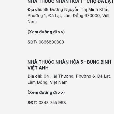
NHÀ THUỐC NHÂN HÒA 1 - CHỢ ĐÀ LẠT
Địa chỉ:
88 Đường Nguyễn Thị Minh Khai,
Phường 1, Đà Lạt, Lâm Đồng 670000, Việt
Nam
(Xem đường đi >>)
SĐT:
0866800803
NHÀ THUỐC NHÂN HÒA 5 - BÙNG BINH
VIỆT ANH
Địa chỉ:
04 Hải Thượng, Phường 6, Đà Lạt,
Lâm Đồng, Việt Nam
(Xem đường đi >>)
SĐT:
0343 755 968