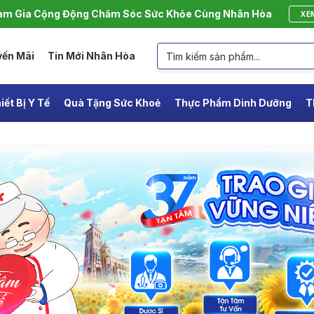
m Gia Cộng Động Chăm Sóc Sức Khỏe Cùng Nhân Hòa
XE
yến Mãi
Tin Mới Nhân Hòa
iết Bị Y Tế
Quà Tặng Sức Khoẻ
Thực Phẩm Dinh Dưỡng
T