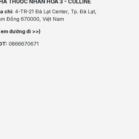
HÀ THUỐC NHÂN HÒA 3 - COLLINE
a chỉ:
4-TR-21 Đà Lạt Center, Tp. Đà Lạt,
âm Đồng 670000, Việt Nam
Xem đường đi >>)
ĐT:
0866670671