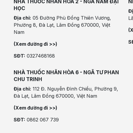
NHÀ THUỐC NHÂN HÒA 2 - NGÃ NĂM ĐẠI
N
HỌC
Đị
Địa chỉ:
05 Đường Phù Đổng Thiên Vương,
L
Phường 8, Đà Lạt, Lâm Đồng 670000, Việt
(
Nam
S
(Xem đường đi >>)
SĐT:
0327468168
NHÀ THUỐC NHÂN HÒA 6 - NGÃ TƯ PHAN
CHU TRINH
Địa chỉ:
112 Đ. Nguyễn Đình Chiểu, Phường 9,
Đà Lạt, Lâm Đồng 670000, Việt Nam
(Xem đường đi >>)
SĐT:
0862 067 739