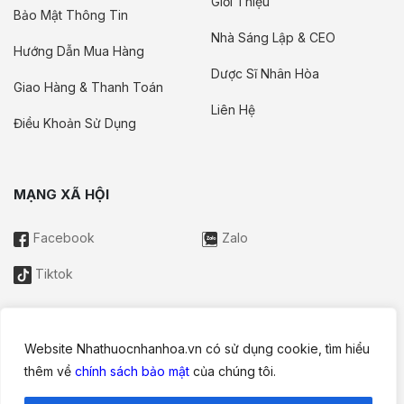
Giới Thiệu
Bảo Mật Thông Tin
Nhà Sáng Lập & CEO
Hướng Dẫn Mua Hàng
Dược Sĩ Nhân Hòa
Giao Hàng & Thanh Toán
Liên Hệ
Điều Khoản Sử Dụng
MẠNG XÃ HỘI
Facebook
Zalo
Tiktok
Website Nhathuocnhanhoa.vn có sử dụng cookie, tìm hiểu
Thông tin trên website này chỉ mang tính chất nội bộ tham khảo;
thêm về
chính sách bảo mật
của chúng tôi.
không được xem là tư vấn y khoa và không nhằm mục đích