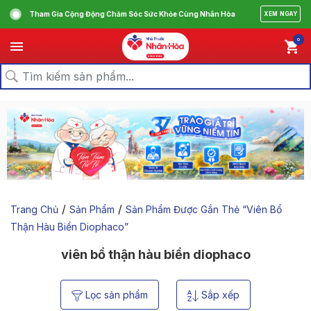
Tham Gia Cộng Động Chăm Sóc Sức Khỏe Cùng Nhân Hòa
XEM NGAY
0
/
/
Trang Chủ
Sản Phẩm
Sản Phẩm Được Gắn Thẻ “viên Bổ
Thận Hàu Biển Diophaco”
viên bổ thận hàu biển diophaco
Lọc sản phẩm
Sắp xếp