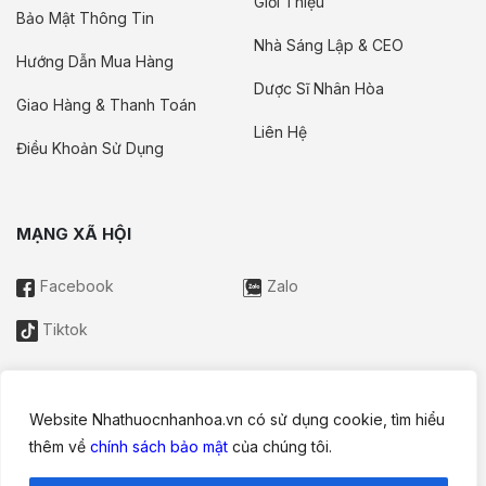
Giới Thiệu
Bảo Mật Thông Tin
Nhà Sáng Lập & CEO
Hướng Dẫn Mua Hàng
Dược Sĩ Nhân Hòa
Giao Hàng & Thanh Toán
Liên Hệ
Điều Khoản Sử Dụng
MẠNG XÃ HỘI
Facebook
Zalo
Tiktok
Website Nhathuocnhanhoa.vn có sử dụng cookie, tìm hiểu
Thông tin trên website này chỉ mang tính chất nội bộ tham khảo;
thêm về
chính sách bảo mật
của chúng tôi.
không được xem là tư vấn y khoa và không nhằm mục đích