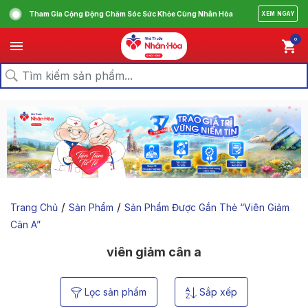
Tham Gia Cộng Động Chăm Sóc Sức Khỏe Cùng Nhân Hòa
XEM NGAY
0
/
/
Trang Chủ
Sản Phẩm
Sản Phẩm Được Gắn Thẻ “viên Giảm
Cân A”
viên giảm cân a
Lọc sản phẩm
Sắp xếp