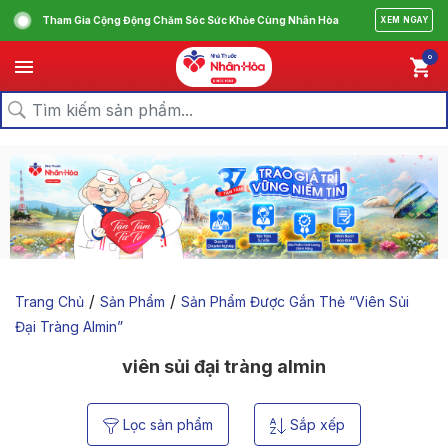
Tham Gia Cộng Động Chăm Sóc Sức Khỏe Cùng Nhân Hòa
XEM NGAY
0
/
/
Trang Chủ
Sản Phẩm
Sản Phẩm Được Gắn Thẻ “viên Sủi
Đại Tràng Almin”
viên sủi đại tràng almin
Lọc sản phẩm
Sắp xếp