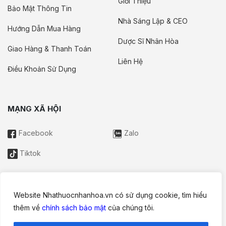
Giới Thiệu
Bảo Mật Thông Tin
Nhà Sáng Lập & CEO
Hướng Dẫn Mua Hàng
Dược Sĩ Nhân Hòa
Giao Hàng & Thanh Toán
Liên Hệ
Điều Khoản Sử Dụng
MẠNG XÃ HỘI
Facebook
Zalo
Tiktok
Website Nhathuocnhanhoa.vn có sử dụng cookie, tìm hiểu
Thông tin trên website này chỉ mang tính chất nội bộ tham khảo;
thêm về
chính sách bảo mật
của chúng tôi.
không được xem là tư vấn y khoa và không nhằm mục đích