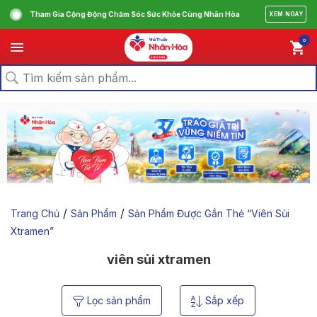
Tham Gia Cộng Động Chăm Sóc Sức Khỏe Cùng Nhân Hòa
XEM NGAY
0
/
/
Trang Chủ
Sản Phẩm
Sản Phẩm Được Gắn Thẻ “viên Sủi
Xtramen”
viên sủi xtramen
Lọc sản phẩm
Sắp xếp