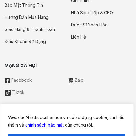
Giới Thiệu
Bảo Mật Thông Tin
Nhà Sáng Lập & CEO
Hướng Dẫn Mua Hàng
Dược Sĩ Nhân Hòa
Giao Hàng & Thanh Toán
Liên Hệ
Điều Khoản Sử Dụng
MẠNG XÃ HỘI
Facebook
Zalo
Tiktok
Website Nhathuocnhanhoa.vn có sử dụng cookie, tìm hiểu
Thông tin trên website này chỉ mang tính chất nội bộ tham khảo;
thêm về
chính sách bảo mật
của chúng tôi.
không được xem là tư vấn y khoa và không nhằm mục đích