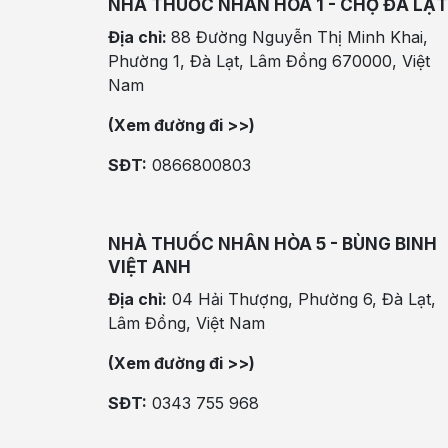
NHÀ THUỐC NHÂN HÒA 1 - CHỢ ĐÀ LẠT
Địa chỉ:
88 Đường Nguyễn Thị Minh Khai,
Phường 1, Đà Lạt, Lâm Đồng 670000, Việt
Nam
(Xem đường đi >>)
SĐT:
0866800803
NHÀ THUỐC NHÂN HÒA 5 - BÙNG BINH
VIỆT ANH
Địa chỉ:
04 Hải Thượng, Phường 6, Đà Lạt,
Lâm Đồng, Việt Nam
(Xem đường đi >>)
SĐT:
0343 755 968