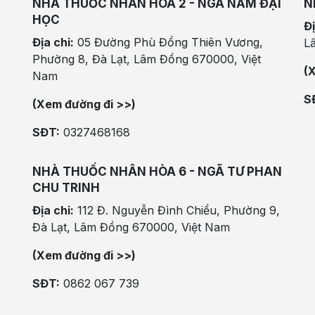
NHÀ THUỐC NHÂN HÒA 2 - NGÃ NĂM ĐẠI
N
HỌC
Đị
Địa chỉ:
05 Đường Phù Đổng Thiên Vương,
L
Phường 8, Đà Lạt, Lâm Đồng 670000, Việt
(
Nam
S
(Xem đường đi >>)
SĐT:
0327468168
NHÀ THUỐC NHÂN HÒA 6 - NGÃ TƯ PHAN
CHU TRINH
Địa chỉ:
112 Đ. Nguyễn Đình Chiểu, Phường 9,
Đà Lạt, Lâm Đồng 670000, Việt Nam
(Xem đường đi >>)
SĐT:
0862 067 739