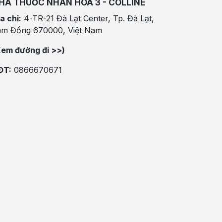
HÀ THUỐC NHÂN HÒA 3 - COLLINE
a chỉ:
4-TR-21 Đà Lạt Center, Tp. Đà Lạt,
âm Đồng 670000, Việt Nam
Xem đường đi >>)
ĐT:
0866670671