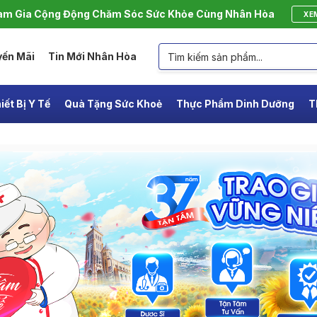
m Gia Cộng Động Chăm Sóc Sức Khỏe Cùng Nhân Hòa
XE
yến Mãi
Tin Mới Nhân Hòa
iết Bị Y Tế
Quà Tặng Sức Khoẻ
Thực Phẩm Dinh Dưỡng
T