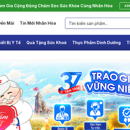
m Gia Cộng Động Chăm Sóc Sức Khỏe Cùng Nhân Hòa
XE
yến Mãi
Tin Mới Nhân Hòa
iết Bị Y Tế
Quà Tặng Sức Khoẻ
Thực Phẩm Dinh Dưỡng
T