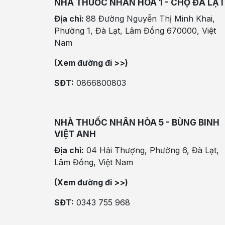
NHÀ THUỐC NHÂN HÒA 1 - CHỢ ĐÀ LẠT
Địa chỉ:
88 Đường Nguyễn Thị Minh Khai,
Phường 1, Đà Lạt, Lâm Đồng 670000, Việt
Nam
(Xem đường đi >>)
SĐT:
0866800803
NHÀ THUỐC NHÂN HÒA 5 - BÙNG BINH
VIỆT ANH
Địa chỉ:
04 Hải Thượng, Phường 6, Đà Lạt,
Lâm Đồng, Việt Nam
(Xem đường đi >>)
SĐT:
0343 755 968