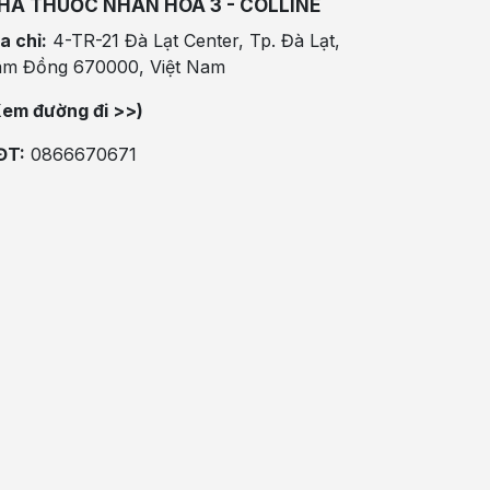
HÀ THUỐC NHÂN HÒA 3 - COLLINE
a chỉ:
4-TR-21 Đà Lạt Center, Tp. Đà Lạt,
âm Đồng 670000, Việt Nam
Xem đường đi >>)
ĐT:
0866670671