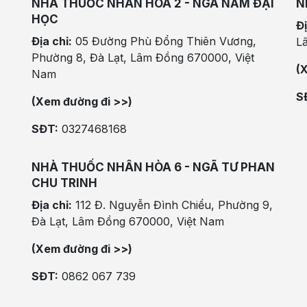
NHÀ THUỐC NHÂN HÒA 2 - NGÃ NĂM ĐẠI
N
HỌC
Đị
Địa chỉ:
05 Đường Phù Đổng Thiên Vương,
L
Phường 8, Đà Lạt, Lâm Đồng 670000, Việt
(
Nam
S
(Xem đường đi >>)
SĐT:
0327468168
NHÀ THUỐC NHÂN HÒA 6 - NGÃ TƯ PHAN
CHU TRINH
Địa chỉ:
112 Đ. Nguyễn Đình Chiểu, Phường 9,
Đà Lạt, Lâm Đồng 670000, Việt Nam
(Xem đường đi >>)
SĐT:
0862 067 739