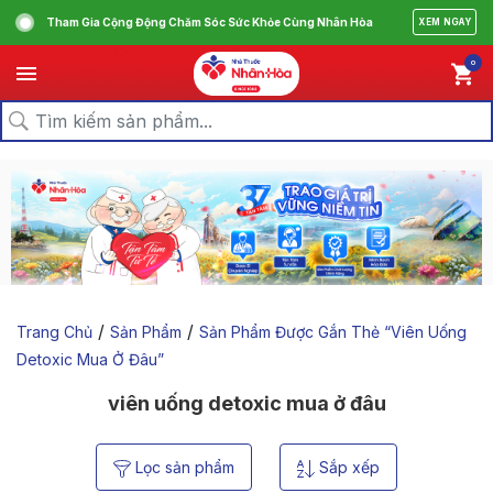
Tham Gia Cộng Động Chăm Sóc Sức Khỏe Cùng Nhân Hòa
XEM NGAY
0
/
/
Trang Chủ
Sản Phẩm
Sản Phẩm Được Gắn Thẻ “viên Uống
Detoxic Mua Ở Đâu”
viên uống detoxic mua ở đâu
Lọc sản phẩm
Sắp xếp