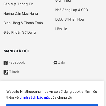
Giới Thiệu
Bảo Mật Thông Tin
Nhà Sáng Lập & CEO
Hướng Dẫn Mua Hàng
Dược Sĩ Nhân Hòa
Giao Hàng & Thanh Toán
Liên Hệ
Điều Khoản Sử Dụng
MẠNG XÃ HỘI
Facebook
Zalo
Tiktok
Website Nhathuocnhanhoa.vn có sử dụng cookie, tìm hiểu
Thông tin trên website này chỉ mang tính chất nội bộ tham khảo;
thêm về
chính sách bảo mật
của chúng tôi.
không được xem là tư vấn y khoa và không nhằm mục đích