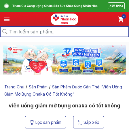
Tham Gia Cộng Động Chăm Sóc Sức Khỏe Cùng Nhân Hòa
XEM NGAY
0
/
/
Trang Chủ
Sản Phẩm
Sản Phẩm Được Gắn Thẻ “viên Uống
Giảm Mỡ Bụng Onaka Có Tốt Không”
viên uống giảm mỡ bụng onaka có tốt không
Lọc sản phẩm
Sắp xếp