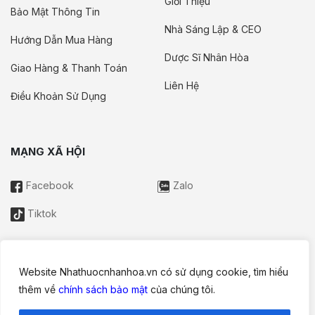
Giới Thiệu
Bảo Mật Thông Tin
Nhà Sáng Lập & CEO
Hướng Dẫn Mua Hàng
Dược Sĩ Nhân Hòa
Giao Hàng & Thanh Toán
Liên Hệ
Điều Khoản Sử Dụng
MẠNG XÃ HỘI
Facebook
Zalo
Tiktok
Website Nhathuocnhanhoa.vn có sử dụng cookie, tìm hiểu
Thông tin trên website này chỉ mang tính chất nội bộ tham khảo;
thêm về
chính sách bảo mật
của chúng tôi.
không được xem là tư vấn y khoa và không nhằm mục đích