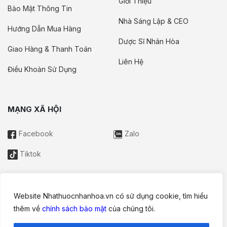
Giới Thiệu
Bảo Mật Thông Tin
Nhà Sáng Lập & CEO
Hướng Dẫn Mua Hàng
Dược Sĩ Nhân Hòa
Giao Hàng & Thanh Toán
Liên Hệ
Điều Khoản Sử Dụng
MẠNG XÃ HỘI
Facebook
Zalo
Tiktok
Website Nhathuocnhanhoa.vn có sử dụng cookie, tìm hiểu
Thông tin trên website này chỉ mang tính chất nội bộ tham khảo;
thêm về
chính sách bảo mật
của chúng tôi.
không được xem là tư vấn y khoa và không nhằm mục đích