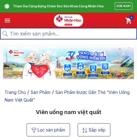
Tham Gia Cộng Động Chăm Sóc Sức Khỏe Cùng Nhân Hòa
XEM NGAY
0
/
/
Trang Chủ
Sản Phẩm
Sản Phẩm Được Gắn Thẻ “viên Uống
Nam Việt Quất”
Viên uống nam việt quất
Lọc sản phẩm
Sắp xếp