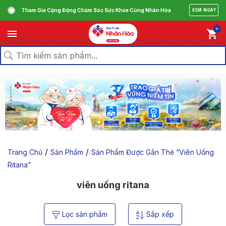
Tham Gia Cộng Động Chăm Sóc Sức Khỏe Cùng Nhân Hòa
XEM NGAY
0
/
/
Trang Chủ
Sản Phẩm
Sản Phẩm Được Gắn Thẻ “viên Uống
Ritana”
viên uống ritana
Lọc sản phẩm
Sắp xếp