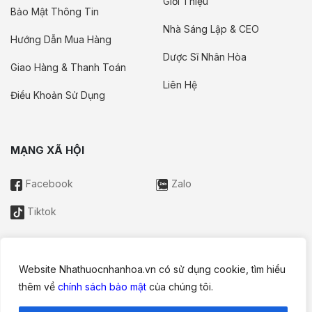
Giới Thiệu
Bảo Mật Thông Tin
Nhà Sáng Lập & CEO
Hướng Dẫn Mua Hàng
Dược Sĩ Nhân Hòa
Giao Hàng & Thanh Toán
Liên Hệ
Điều Khoản Sử Dụng
MẠNG XÃ HỘI
Facebook
Zalo
Tiktok
Website Nhathuocnhanhoa.vn có sử dụng cookie, tìm hiểu
Thông tin trên website này chỉ mang tính chất nội bộ tham khảo;
thêm về
chính sách bảo mật
của chúng tôi.
không được xem là tư vấn y khoa và không nhằm mục đích