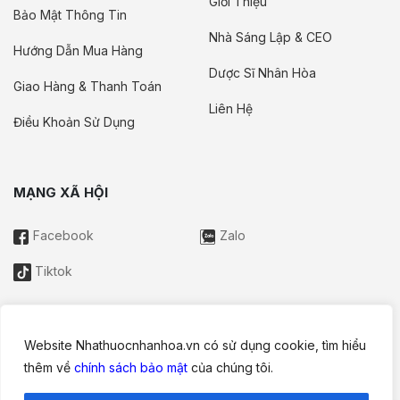
Giới Thiệu
Bảo Mật Thông Tin
Nhà Sáng Lập & CEO
Hướng Dẫn Mua Hàng
Dược Sĩ Nhân Hòa
Giao Hàng & Thanh Toán
Liên Hệ
Điều Khoản Sử Dụng
MẠNG XÃ HỘI
Facebook
Zalo
Tiktok
Website Nhathuocnhanhoa.vn có sử dụng cookie, tìm hiểu
Thông tin trên website này chỉ mang tính chất nội bộ tham khảo;
thêm về
chính sách bảo mật
của chúng tôi.
không được xem là tư vấn y khoa và không nhằm mục đích