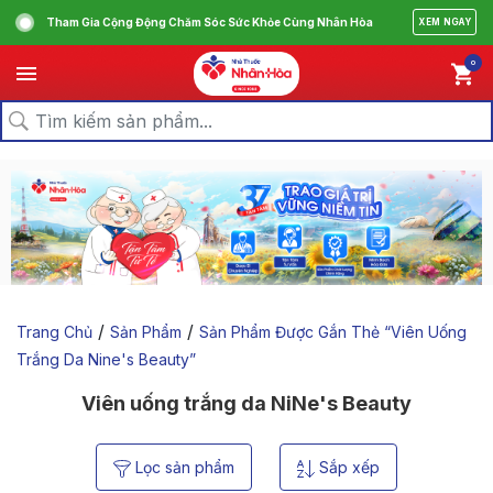
Tham Gia Cộng Động Chăm Sóc Sức Khỏe Cùng Nhân Hòa
XEM NGAY
0
/
/
Trang Chủ
Sản Phẩm
Sản Phẩm Được Gắn Thẻ “viên Uống
Trắng Da Nine's Beauty”
Viên uống trắng da NiNe's Beauty
Lọc sản phẩm
Sắp xếp