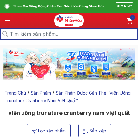
Tham Gia Cộng Động Chăm Sóc Sức Khỏe Cùng Nhân Hòa
XEM NGAY
0
/
/
Trang Chủ
Sản Phẩm
Sản Phẩm Được Gắn Thẻ “viên Uống
Trunature Cranberry Nam Việt Quất”
viên uống trunature cranberry nam việt quất
Lọc sản phẩm
Sắp xếp