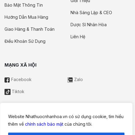
Giới Thiệu
Bảo Mật Thông Tin
Nhà Sáng Lập & CEO
Hướng Dẫn Mua Hàng
Dược Sĩ Nhân Hòa
Giao Hàng & Thanh Toán
Liên Hệ
Điều Khoản Sử Dụng
MẠNG XÃ HỘI
Facebook
Zalo
Tiktok
Website Nhathuocnhanhoa.vn có sử dụng cookie, tìm hiểu
Thông tin trên website này chỉ mang tính chất nội bộ tham khảo;
thêm về
chính sách bảo mật
của chúng tôi.
không được xem là tư vấn y khoa và không nhằm mục đích