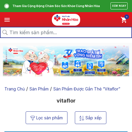
Tham Gia Cộng Động Chăm Sóc Sức Khỏe Cùng Nhân Hòa
XEM NGAY
0
/
/
Trang Chủ
Sản Phẩm
Sản Phẩm Được Gắn Thẻ “vitaflor”
vitaflor
Lọc sản phẩm
Sắp xếp