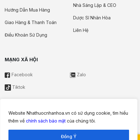
Nhà Sáng Lập & CEO
Hướng Dẫn Mua Hàng
Dược Sĩ Nhân Hòa
Giao Hàng & Thanh Toán
Liên Hệ
Điều Khoản Sử Dụng
MẠNG XÃ HỘI
Facebook
Zalo
Tiktok
Website Nhathuocnhanhoa.vn có sử dụng cookie, tìm hiểu
Thông tin trên website này chỉ mang tính chất nội bộ tham khảo;
thêm về
chính sách bảo mật
của chúng tôi.
không được xem là tư vấn y khoa và không nhằm mục đích
thay thế cho tư vấn, chẩn đoán hoặc điều trị từ nhân viên y tế.
Đồng Ý