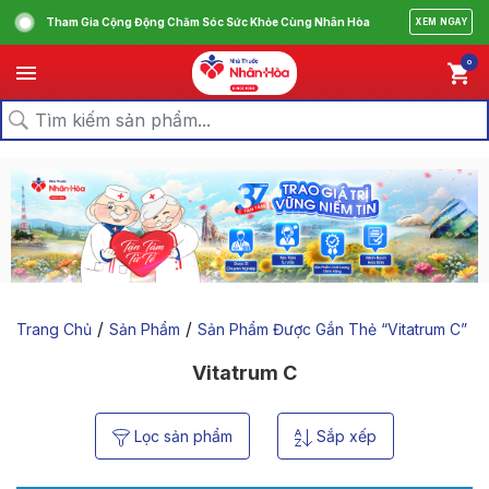
Tham Gia Cộng Động Chăm Sóc Sức Khỏe Cùng Nhân Hòa
XEM NGAY
0
/
/
Trang Chủ
Sản Phẩm
Sản Phẩm Được Gắn Thẻ “vitatrum C”
Vitatrum C
Lọc sản phẩm
Sắp xếp