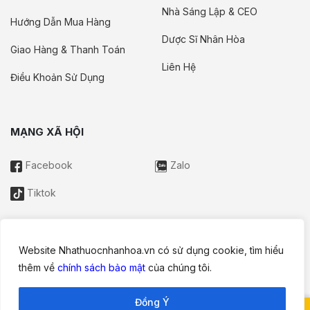
Nhà Sáng Lập & CEO
Hướng Dẫn Mua Hàng
Dược Sĩ Nhân Hòa
Giao Hàng & Thanh Toán
Liên Hệ
Điều Khoản Sử Dụng
MẠNG XÃ HỘI
Facebook
Zalo
Tiktok
Website Nhathuocnhanhoa.vn có sử dụng cookie, tìm hiểu
Thông tin trên website này chỉ mang tính chất nội bộ tham khảo;
thêm về
chính sách bảo mật
của chúng tôi.
không được xem là tư vấn y khoa và không nhằm mục đích
thay thế cho tư vấn, chẩn đoán hoặc điều trị từ nhân viên y tế.
Đồng Ý