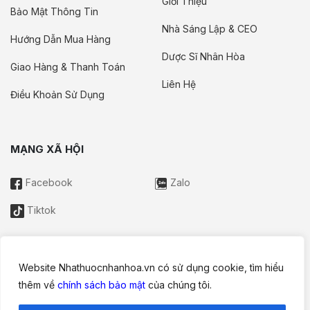
Giới Thiệu
Bảo Mật Thông Tin
Nhà Sáng Lập & CEO
Hướng Dẫn Mua Hàng
Dược Sĩ Nhân Hòa
Giao Hàng & Thanh Toán
Liên Hệ
Điều Khoản Sử Dụng
MẠNG XÃ HỘI
Facebook
Zalo
Tiktok
Website Nhathuocnhanhoa.vn có sử dụng cookie, tìm hiểu
Thông tin trên website này chỉ mang tính chất nội bộ tham khảo;
thêm về
chính sách bảo mật
của chúng tôi.
không được xem là tư vấn y khoa và không nhằm mục đích