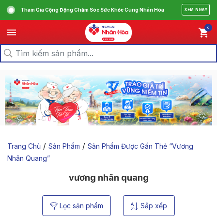
Tham Gia Cộng Động Chăm Sóc Sức Khỏe Cùng Nhân Hòa
XEM NGAY
0
/
/
Trang Chủ
Sản Phẩm
Sản Phẩm Được Gắn Thẻ “vương
Nhãn Quang”
vương nhãn quang
Lọc sản phẩm
Sắp xếp