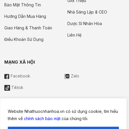
Giới Thiệu
Bảo Mật Thông Tin
Nhà Sáng Lập & CEO
Hướng Dẫn Mua Hàng
Dược Sĩ Nhân Hòa
Giao Hàng & Thanh Toán
Liên Hệ
Điều Khoản Sử Dụng
MẠNG XÃ HỘI
Facebook
Zalo
Tiktok
Website Nhathuocnhanhoa.vn có sử dụng cookie, tìm hiểu
Thông tin trên website này chỉ mang tính chất nội bộ tham khảo;
thêm về
chính sách bảo mật
của chúng tôi.
không được xem là tư vấn y khoa và không nhằm mục đích