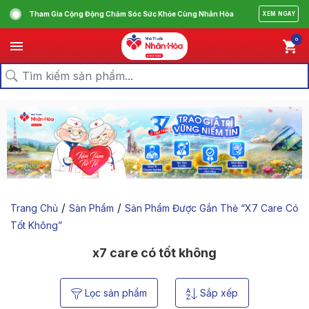
Tham Gia Cộng Động Chăm Sóc Sức Khỏe Cùng Nhân Hòa
XEM NGAY
0
/
/
Trang Chủ
Sản Phẩm
Sản Phẩm Được Gắn Thẻ “x7 Care Có
Tốt Không”
x7 care có tốt không
Lọc sản phẩm
Sắp xếp