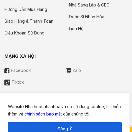
Nhà Sáng Lập & CEO
Hướng Dẫn Mua Hàng
Dược Sĩ Nhân Hòa
Giao Hàng & Thanh Toán
Liên Hệ
Điều Khoản Sử Dụng
MẠNG XÃ HỘI
Facebook
Zalo
Tiktok
Website Nhathuocnhanhoa.vn có sử dụng cookie, tìm hiểu
Thông tin trên website này chỉ mang tính chất nội bộ tham khảo;
thêm về
chính sách bảo mật
của chúng tôi.
không được xem là tư vấn y khoa và không nhằm mục đích
thay thế cho tư vấn, chẩn đoán hoặc điều trị từ nhân viên y tế.
Đồng Ý