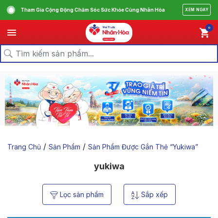
Tham Gia Cộng Động Chăm Sóc Sức Khỏe Cùng Nhân Hòa
XEM NGAY
0
/
/
Trang Chủ
Sản Phẩm
Sản Phẩm Được Gắn Thẻ “yukiwa”
yukiwa
Lọc sản phẩm
Sắp xếp