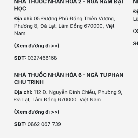
NHÀ THUỐC NHÂN HÒA 2 - NGÃ NĂM ĐẠI
N
HỌC
Đị
Địa chỉ:
05 Đường Phù Đổng Thiên Vương,
L
Phường 8, Đà Lạt, Lâm Đồng 670000, Việt
(
Nam
S
(Xem đường đi >>)
SĐT:
0327468168
NHÀ THUỐC NHÂN HÒA 6 - NGÃ TƯ PHAN
CHU TRINH
Địa chỉ:
112 Đ. Nguyễn Đình Chiểu, Phường 9,
Đà Lạt, Lâm Đồng 670000, Việt Nam
(Xem đường đi >>)
SĐT:
0862 067 739