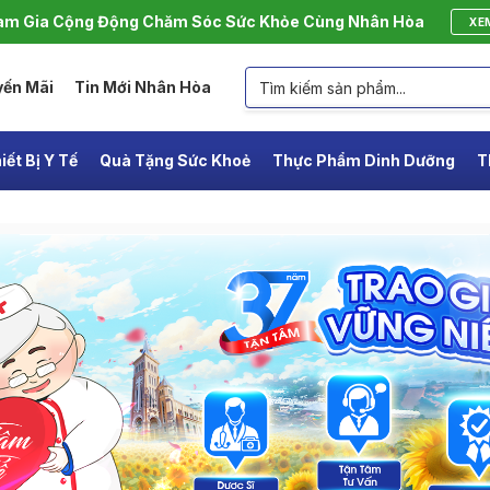
m Gia Cộng Động Chăm Sóc Sức Khỏe Cùng Nhân Hòa
XE
yến Mãi
Tin Mới Nhân Hòa
iết Bị Y Tế
Quà Tặng Sức Khoẻ
Thực Phẩm Dinh Dưỡng
T