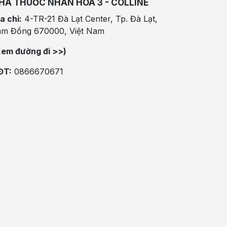
HÀ THUỐC NHÂN HÒA 3 - COLLINE
a chỉ:
4-TR-21 Đà Lạt Center, Tp. Đà Lạt,
âm Đồng 670000, Việt Nam
Xem đường đi >>)
ĐT:
0866670671