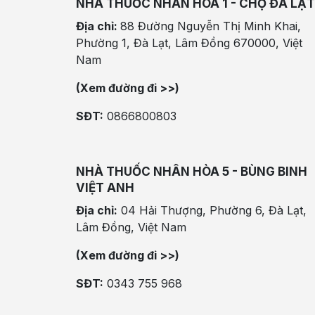
NHÀ THUỐC NHÂN HÒA 1 - CHỢ ĐÀ LẠT
Địa chỉ:
88 Đường Nguyễn Thị Minh Khai,
Phường 1, Đà Lạt, Lâm Đồng 670000, Việt
Nam
(Xem đường đi >>)
SĐT:
0866800803
NHÀ THUỐC NHÂN HÒA 5 - BÙNG BINH
VIỆT ANH
Địa chỉ:
04 Hải Thượng, Phường 6, Đà Lạt,
Lâm Đồng, Việt Nam
(Xem đường đi >>)
SĐT:
0343 755 968